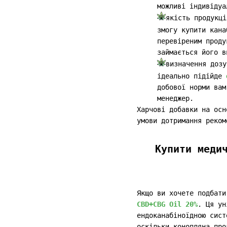
можливі індивідуа
якість продукці
змогу купити кана
перевіреним проду
займається його в
визначення дозу
ідеально підійде
добової норми вам
менеджер.
Харчові добавки на осн
умови дотримання реком
Купити меди
Якщо ви хочете подбати
CBD+CBG Oil 20%
. Ця ун
ендоканабіноїдною сист
оскільки конопляна про