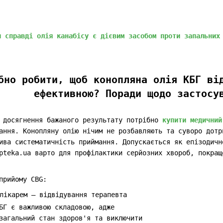
и справді олія канабісу є дієвим засобом проти запальних
бно робити, щоб конопляна олія КБГ ві
ефективною? Поради щодо застосу
я досягнення бажаного результату потрібно
купити медичний
ання. Конопляну олію нічим не розбавляють та суворо дотр
ива систематичність приймання. Допускається як епізодичн
pteka.ua варто для профілактики серйозних хвороб, покращ
прийому CBG:
лікарем – відвідування терапевта
БГ є важливою складовою, адже
загальний стан здоров'я та виключити