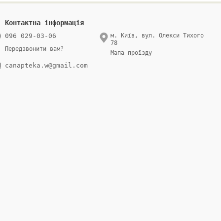
Контактна інформація
096 029-03-06
м. Київ, вул. Олекси Тихого
78
Передзвонити вам?
Мапа проїзду
canapteka.w@gmail.com