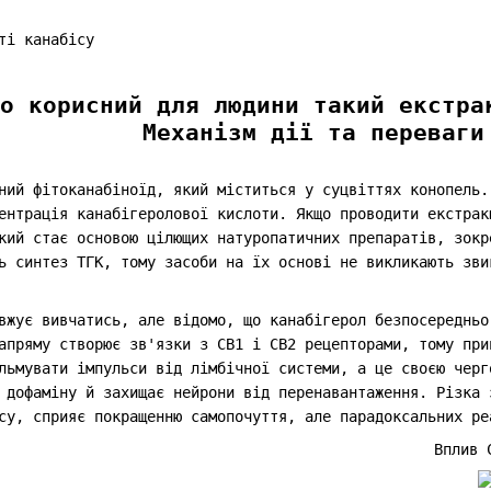
о корисний для людини такий екстра
Механізм дії та переваги
ний фітоканабіноїд, який міститься у суцвіттях конопель.
ентрація канабігеролової кислоти. Якщо проводити екстрак
кий стає основою цілющих натуропатичних препаратів, зокр
ь синтез ТГК, тому засоби на їх основі не викликають зви
вжує вивчатись, але відомо, що канабігерол безпосередньо
апряму створює зв'язки з CB1 і CB2 рецепторами, тому при
льмувати імпульси від лімбічної системи, а це своєю черг
 дофаміну й захищає нейрони від перенавантаження. Різка 
су, сприяє покращенню самопочуття, але парадоксальних р
Вплив 