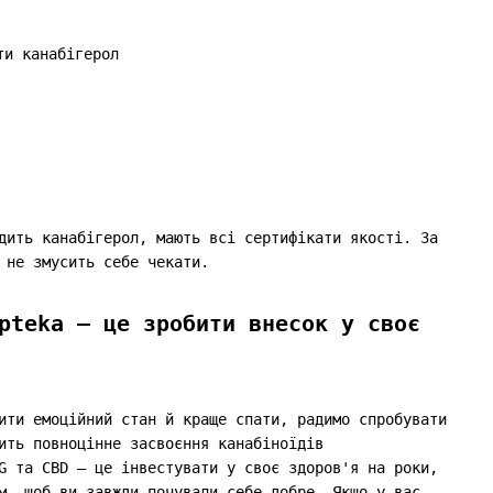
дить канабігерол, мають всі сертифікати якості. За
т не змусить себе чекати.
pteka – це зробити внесок у своє
ити емоційний стан й краще спати, радимо спробувати
ить повноцінне засвоєння канабіноїдів
G та CBD – це інвестувати у своє здоров'я на роки,
м, щоб ви завжди почували себе добре. Якщо у вас