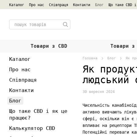
Перейти к основному контенту
Каталог
Про нас
Співпраця
Контакти
Блог
Що таке CBD і
Сертифікати та ліцензія
Обмін та повернення
Договір пу
Товари з СBD
Товари з
Каталог
Головна
Блог
Як пр
Як продук
Про нас
людський 
Співпраця
Контакти
30 вересня 2024
Блог
Чисельність канабіноїд
Що таке CBD і як це
активно вивчають лікув
працює?
сфері, оскільки він є 
впливає на рецептори T
Калькулятор CBD
Потенційні переваги ка