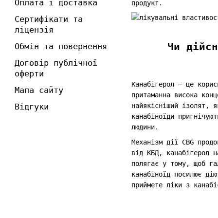
Оплата і доставка
продукт.
Сертифікати та
ліцензія
Чи дійсн
Обмін та повернення
Договір публічної
оферти
Канабігерол – це корис
Мапа сайту
притаманна висока конц
Відгуки
найякісніший ізолят, я
канабіноїди пригнічуют
людини.
Механізм дії CBG продо
від КБД, канабігерол н
полягає у тому, щоб га
канабіноїд посилює дію
приймете ліки з канабі