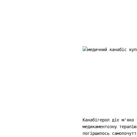
Канабігерол діє м'яко 
медикаментозну терапію
погіршилось самопочутт