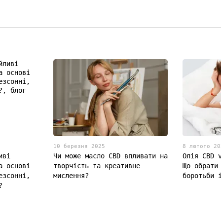
10 березня 2025
8 лютого 20
иві
Чи може масло CBD впливати на
Олія CBD 
а основі
творчість та креативне
Що обрати
езсонні,
мислення?
боротьби 
?