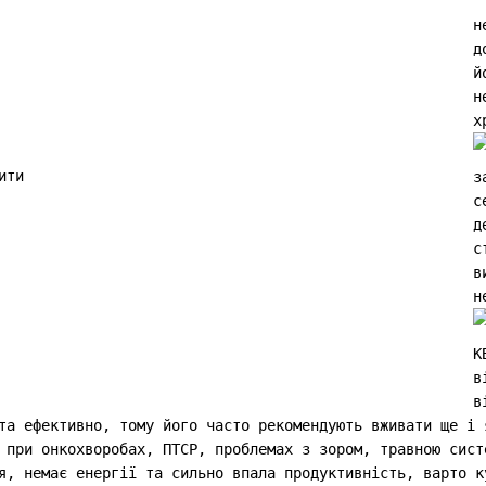
н
д
н
х
з
с
д
с
в
н
К
в
в
та ефективно, тому його часто рекомендують вживати ще і 
 при онкохворобах, ПТСР, проблемах з зором, травною сист
я, немає енергії та сильно впала продуктивність, варто к