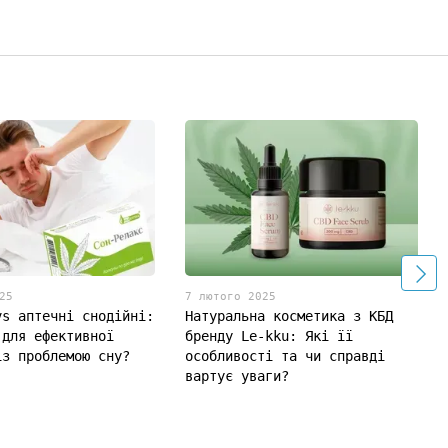
25
7 лютого 2025
vs аптечні снодійні:
Натуральна косметика з КБД
 для ефективної
бренду Le-kku: Які її
із проблемою сну?
особливості та чи справді
вартує уваги?