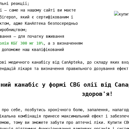
льні реакції;
ї – саме на нашому сайті ви маєте
бігерол, який є сертифікованим і
ктом, адже КанАптека безпосередньо
иробництвом;
вання – для початку вживання
олія КБГ 300 мг 10%
, а з визначенням
 допоможе наш кваліфікований
ові медичного канабісу від CanApteka, до складу яких вхо
ендацій лікаря та визначення правильного дозування ефек
чний канабіс у формі CBG олії від Cana
здоров'я!
 про себе, позбутись хронічного болю, запалення, налагод
ікальна комбінація принесе максимальний ефект і забезпеч
емою, тому ви зможете забути про аптечні ліки. Купити CB
дукція підтримує функціонування важливих органів і систе