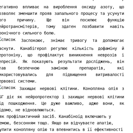
егативно впливає на вироблення оксиду азоту, що
озволяє зменшити прояв запального процесу та усунути
його причину. Ще він посилює функцію
ейротрансмітерів, тому здатен позбавити навіть
ронічного сильного болю.
Заспокоює, знімає тривогу та допомагає
аснути. Канабігерол регулює кількість дофаміну й
еротоніну, що профілактує виникнення неврозів і
епресій. Як показують результати досліджень, він
тав безпечною заміною препаратів, які
икористовувались для підвищення витривалості
ервової системи.
Захищає нервові клітини. Конопляна олія з
БГ діє як нейропротектор і захищає нервові клітини
ід пошкодження. Це дуже важливо, адже вони, як
ідомо, не відновлюються.
як профілактичний засіб. Канабіноїд включають у
емою, безсонням тощо. Якщо ви відчуваєте апатію,
упити конопляну олію та впевнитись в її ефективності