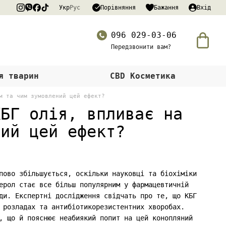
Порівняння
Укр
Рус
Бажання
Вхід
096 029-03-06
Передзвонити вам?
я тварин
CBD Косметика
м та чим зумовлений цей ефект?
КБГ олія, впливає на
ний цей ефект?
пово збільшується, оскільки науковці та біохіміки
ерол стає все більш популярним у фармацевтичній
ди. Експертні дослідження свідчать про те, що КБГ
 розладах та антибіотикорезистентних хворобах.
, що й пояснює неабиякий попит на цей конопляний