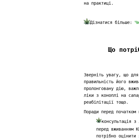
на практиці.
Дізнатися більше:
Ч
Що потрі
Зверніть увагу, що дл
правильність його вжив
пролонговану дію, важл
ліки з коноплі на cana
реабілітації тощо.
Поради перед початком 
консультація з 
перед вживанням К
потрібно оцінити 