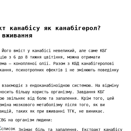
кт канабісу як канабігерол?
 вживання
 Його вміст у канабісі невеликий, але саме КБГ
цію з 6 до 8 тижня цвітіння, можна отримати
ема – конопляної олії. Разом з КБД канабігеролові
кання, психотропних ефектів і не змінюють поведінку
 взаємодіє з ендоканабіноїдною системою. На відміну
носить більшу користь організму. Завдання КБГ
ою звільняє від болю та запалення. Крім того, цей
зміна мозкового метаболізму після того, як ви
еакцій, таких як при вживанні ТГК, не виникає.
CBG на організм людини:
Знімає біль та запалення. Екстракт канабісу