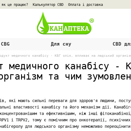
 як це працює?
Калькулятор CBD
Оплата і доставка
блічної оферти
Відгуки
 CBG
Для сну
CBD дл
одукт медичного канабісу - КБГ олія, впливає на людський організ
т медичного канабісу - 
організм та чим зумовле
ів, які мають сильні переваги для здоров'я людини, посту
альні властивості канабісу та його механізм дії. Канабіг
концентрованішим та ефективнішим, ніж інші фітоканабіної
RPV1 і TRPV2, тому є помічним про онкотерапії, психічних
набігеролу для людського організму неможливо переоцінити