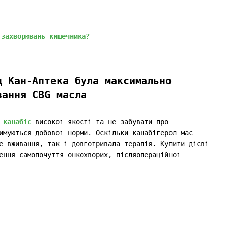
 захворювань кишечника?
д Кан-Аптека була максимально
вання CBG масла
 канабіс
високої якості та не забувати про
имуються добової норми. Оскільки канабігерол має
е вживання, так і довготривала терапія. Купити дієві
ення самопочуття онкохворих, післяопераційної