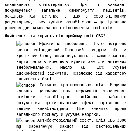
викликаного хіміотерапією. При її вживанні
покращується загальне самопочуття пацієнтів,
оскільки КБГ вступає в дію з серотоніновими
рецепторами, тому купити канабігерол – це ідеальне
рішення для комплексного відновлення пацієнтів.
Який ефект та користь від прийому олії CBG?
Ефективне знеболення. Якщо потрібно
зняти епізодичний больовий синдром або ж
хронічний біль, який псує якість вашого життя,
варто олію з конопель купити замість аптечних
знеболювальних. Масло КБГ 10% усуває
дискомфортні відчуття, незалежно від характеру
виникнення болі.
Потужна протизапальна дія. Медична
конопля допоможе вам перемогти запалення,
оскільки канабігерол здійснює набагато
потужніший протизапальний ефект порівняно з
іншими канабіноїдами. Він зменшує прояв
запального процесу й усуває набряки.
Антибактеріальний ефект. Олія CBG 3000
mg забезпечує захист від бактеріальних