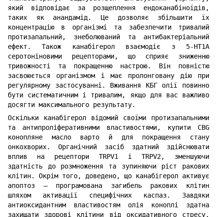
який відповідає за розщеплення ендоканабіноїдів,
таких як анандамід. Це дозволяє збільшити їх
концентрацію в організмі та забезпечити тривалий
протизапальний, знеболюваний та антибактеріальний
ефект. Також канабігерол взаємодіє з 5-HT1A
серотоніновими рецепторами, що сприяє зниженню
тривожності та покращенню настрою. Він повністю
засвоюється організмом і має пролонговану дію при
регулярному застосуванні. Вживання КБГ олії повинно
бути систематичним і тривалим, якщо для вас важливо
досягти максимального результату.
Оскільки канабігерол відомий своїми протизапальними
та антипроліферативними властивостями, купити CBG
конопляне масло варто й для покращення стану
онкохворих. Органічний засіб здатний здійснювати
вплив на рецептори TRPV1 і TRPV2, зменшуючи
здатність до розмноження та зупиняючи ріст ракових
клітин. Окрім того, доведено, що канабігерол активує
апоптоз – програмована загибель ракових клітин
шляхом активації специфічних каспаз. Завдяки
антиоксидантним властивостям олія коноплі здатна
захищати здорові клітини від оксидативного стресу,