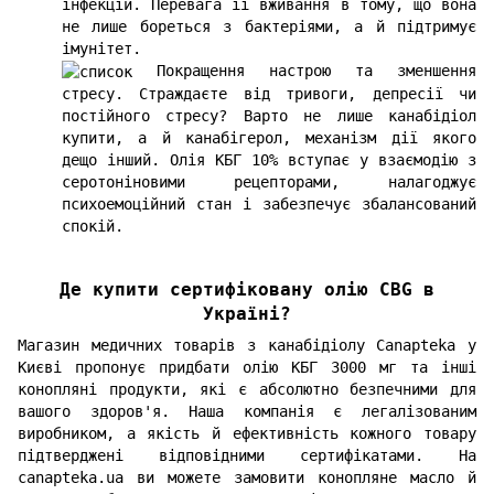
інфекцій. Перевага її вживання в тому, що вона
не лише бореться з бактеріями, а й підтримує
імунітет.
Покращення настрою та зменшення
стресу. Страждаєте від тривоги, депресії чи
постійного стресу? Варто не лише канабідіол
купити, а й канабігерол, механізм дії якого
дещо інший. Олія КБГ 10% вступає у взаємодію з
серотоніновими рецепторами, налагоджує
психоемоційний стан і забезпечує збалансований
спокій.
Де купити сертифіковану олію CBG в
Україні?
Магазин медичних товарів з канабідіолу Canapteka у
Києві пропонує придбати олію КБГ 3000 мг та інші
конопляні продукти, які є абсолютно безпечними для
вашого здоров'я. Наша компанія є легалізованим
виробником, а якість й ефективність кожного товару
підтверджені відповідними сертифікатами. На
canapteka.ua ви можете замовити конопляне масло й