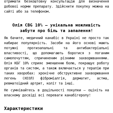
отримати безкоштовну консультацію для визначення
добової норми препарату. Здійснити покупку можна на
сайті або за телефоном.
Олія CBG 10% – унікальна можливість
забути про біль та запалення!
Як бачите, медичний канабіс в Україні не просто так
набирає популярність. Засоби на його основі мають
потужні протизапальні та антибактеріальні
властивості, що допомагають боротися з поганим
самопочуттям, спричиненим різними захворюваннями.
Олія КБГ 10% сприяє зменшенню болю, покращує роботу
органів та систем, а також включається у терапію при
таких хворобах: хронічне обструктивне захворювання
легень (ХОЗЛ) фіброміалгія, дерматит, астма,
ревматоїдний артрит, коліт та інші.
Не сумнівайтесь в доцільності покупки – оцініть на
власному досвіді всі переваги канабігеролу!
Характеристики