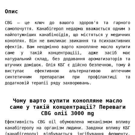
Опис
CBG – це ключ до вашого здоров'я та гарного
самопочуття. Канабігерол недарма вважається одним з
найпотужніших канабіноїдів, що містяться у медичних
коноплях. Він не викликає звикання та психоактивних
ефектів. Вам неодмінно варто конопляне масло купити
саме у такій концентраціїі, адже засіб має
натуральний склад, без додавання ароматизаторів та
штучних домішок. Олія КБГ є дійсно безпечною, тому й
виступає ефективною альтернативою аптечним
синтетичним препаратам при профілактиці та
додатковій терапії ряду захворювань.
Чому варто купити конопляне масло
саме у такій концентрації? Переваги
CBG олії 3000 mg
Ефективність CBG oil обумовлена механізмом впливу
канабігеролу на організм людини. Завдяки впливу КБГ
(канабігеролу) відбувається інгібування ферменту,