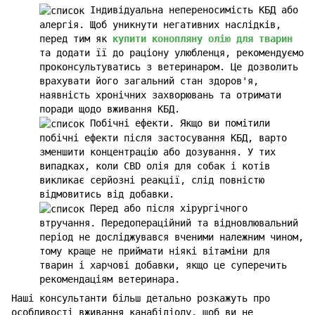
Індивідуальна непереносимість КБД або
алергія. Щоб уникнути негативних наслідків,
перед тим як
купити конопляну олію для тварин
та додати її до раціону улюбленця, рекомендуємо
проконсультуватись з ветеринаром. Це дозволить
врахувати його загальний стан здоров'я,
наявність хронічних захворювань та отримати
поради щодо вживання КБД.
Побічні ефекти. Якщо ви помітили
побічні ефекти після застосування КБД, варто
зменшити концентрацію або дозування. У тих
випадках, коли CBD олія для собак і котів
викликає серйозні реакції, слід повністю
відмовитись від добавки.
Перед або після хірургічного
втручання. Передопераційний та відновлювальний
період не досліджувався вченими належним чином,
тому краще не приймати ніякі вітаміни для
тварин і харчові добавки, якщо це суперечить
рекомендаціям ветеринара.
Наші консультанти більш детально розкажуть про
особливості вживання канабідіолу, щоб ви не