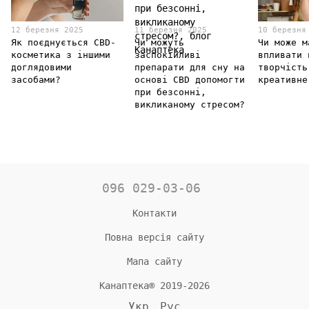
12 березня 2025
11 березня 2025
10 березня
Як поєднується CBD-
Чи можуть
Чи може м
косметика з іншими
заспокійливі
впливати 
доглядовими
препарати для сну на
творчість
засобами?
основі CBD допомогти
креативне
при безсонні,
викликаному стресом?
096 029-03-06
Контакти
Повна версія сайту
Мапа сайту
Канаптека® 2019-2026
Укр
Рус