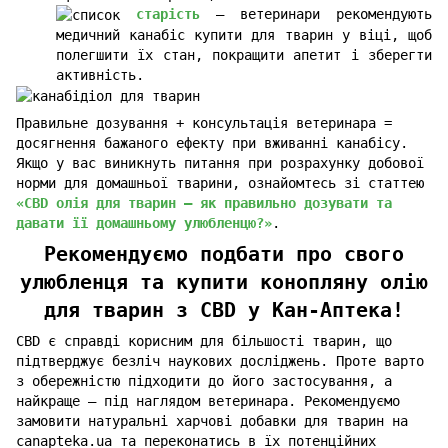
старість
– ветеринари рекомендують
медичний канабіс купити для тварин у віці, щоб
полегшити їх стан, покращити апетит і зберегти
активність.
Правильне дозування + консультація ветеринара =
досягнення бажаного ефекту при вживанні канабісу.
Якщо у вас виникнуть питання при розрахунку добової
норми для домашньої тварини, ознайомтесь зі статтею
«
CBD олія для тварин – як правильно дозувати та
давати її домашньому улюбленцю?
»
.
Рекомендуємо подбати про свого
улюбленця та купити конопляну олію
для тварин з CBD у Кан-Аптека!
CBD є справді корисним для більшості тварин, що
підтверджує безліч наукових досліджень. Проте варто
з обережністю підходити до його застосування, а
найкраще – під наглядом ветеринара. Рекомендуємо
замовити натуральні харчові добавки для тварин на
canapteka.ua та переконатись в їх потенційних