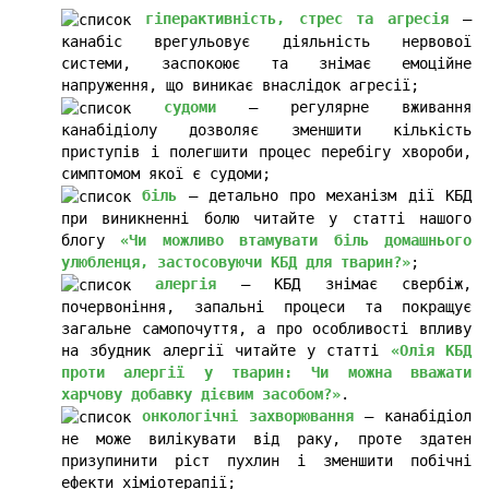
гіперактивність, стрес та агресія
–
канабіс врегульовує діяльність нервової
системи, заспокоює та знімає емоційне
напруження, що виникає внаслідок агресії;
судоми
– регулярне вживання
канабідіолу дозволяє зменшити кількість
приступів і полегшити процес перебігу хвороби,
симптомом якої є судоми;
біль
– детально про механізм дії КБД
при виникненні болю читайте у статті нашого
блогу
«
Чи можливо втамувати біль домашнього
улюбленця, застосовуючи КБД для тварин?
»
;
алергія
– КБД знімає свербіж,
почервоніння, запальні процеси та покращує
загальне самопочуття, а про особливості впливу
на збудник алергії читайте у статті
«Олія КБД
проти алергії у тварин: Чи можна вважати
харчову добавку дієвим засобом?»
.
онкологічні захворювання
– канабідіол
не може вилікувати від раку, проте здатен
призупинити ріст пухлин і зменшити побічні
ефекти хіміотерапії;