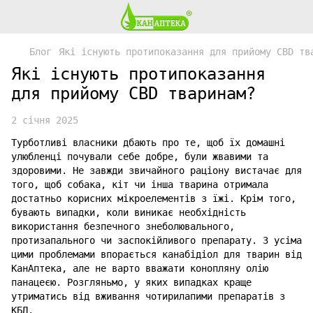
Блог
Які існують протипоказання для прийому CBD тв
Які існують протипоказання
для прийому CBD тваринам?
2 січня 2025
Турботливі власники дбають про те, щоб їх домашні
улюбленці почували себе добре, були жвавими та
здоровими. Не завжди звичайного раціону вистачає для
того, щоб собака, кіт чи інша тварина отримала
достатньо корисних мікроелементів з їжі. Крім того,
бувають випадки, коли виникає необхідність
використання безпечного знеболювального,
протизапального чи заспокійливого препарату. З усіма
цими проблемами впорається канабідіол для тварин від
КанАптека, але не варто вважати конопляну олію
панацеєю. Розгляньмо, у яких випадках краще
утриматись від вживання чотирилапими препаратів з
КБД.