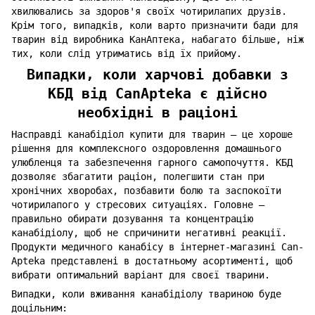
хвилювались за здоров'я своїх чотирилапих друзів.
Крім того, випадків, коли варто призначити бади для
тварин від виробника КанАптека, набагато більше, ніж
тих, коли слід утриматись від їх прийому.
Випадки, коли харчові добавки з
КБД від CanApteka є дійсно
необхідні в раціоні
Насправді канабідіол купити для тварин – це хороше
рішення для комплексного оздоровлення домашнього
улюбленця та забезпечення гарного самопочуття. КБД
дозволяє збагатити раціон, полегшити стан при
хронічних хворобах, позбавити болю та заспокоїти
чотирилапого у стресових ситуаціях. Головне –
правильно обирати дозування та концентрацію
канабідіолу, щоб не спричинити негативні реакції.
Продукти медичного канабісу в інтернет-магазині Can-
Apteka представлені в достатньому асортименті, щоб
вибрати оптимальний варіант для своєї тварини.
Випадки, коли вживання канабідіолу твариною буде
доцільним: