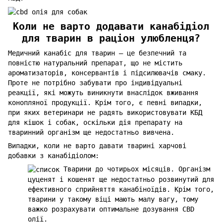
Коли не варто додавати канабідіол
для тварин в раціон улюбленця?
Медичний канабіс для тварин – це безпечний та
повністю натуральний препарат, що не містить
ароматизаторів, консервантів і підсилювачів смаку.
Проте не потрібно забувати про індивідуальні
реакції, які можуть виникнути внаслідок вживання
конопляної продукції. Крім того, є певні випадки,
при яких ветеринари не радять використовувати КБД
для кішок і собак, оскільки дія препарату на
тваринний організм ще недостатньо вивчена.
Випадки, коли не варто давати тварині харчові
добавки з канабідіолом:
Тварини до чотирьох місяців. Організм
цуценят і кошенят ще недостатньо розвинутий для
ефективного сприйняття канабіноїдів. Крім того,
тварини у такому віці мають малу вагу, тому
важко розрахувати оптимальне дозування CBD
олії.