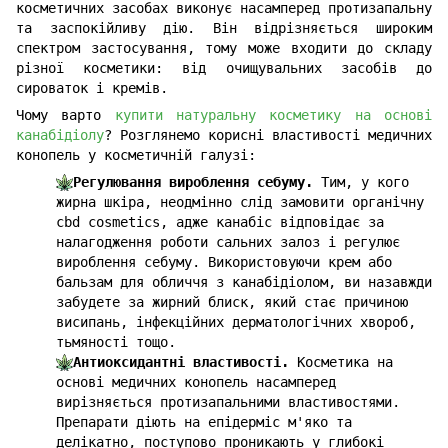
косметичних засобах виконує насамперед протизапальну
та заспокійливу дію. Він відрізняється широким
спектром застосування, тому може входити до складу
різної косметики: від очищувальних засобів до
сироваток і кремів.
Чому варто
купити натуральну косметику на основі
канабідіолу
? Розглянемо корисні властивості медичних
конопель у косметичній галузі:
Регулювання вироблення себуму.
Тим, у кого
жирна шкіра, неодмінно слід замовити органічну
cbd cosmetics, адже канабіс відповідає за
налагодження роботи сальних залоз і регулює
вироблення себуму. Використовуючи крем або
бальзам для обличчя з канабідіолом, ви назавжди
забудете за жирний блиск, який стає причиною
висипань, інфекційних дерматологічних хвороб,
тьмяності тощо.
Антиоксидантні властивості.
Косметика на
основі медичних конопель насамперед
вирізняється протизапальними властивостями.
Препарати діють на епідерміс м'яко та
делікатно, поступово проникають у глибокі