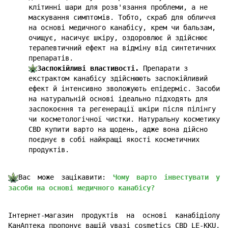
клітинні шари для розв'язання проблеми, а не
маскування симптомів. Тобто, скраб для обличчя
на основі медичного канабісу, крем чи бальзам,
очищує, насичує шкіру, оздоровлює й здійснює
терапевтичний ефект на відміну від синтетичних
препаратів.
Заспокійливі властивості.
Препарати з
екстрактом канабісу здійснюють заспокійливий
ефект й інтенсивно зволожують епідерміс. Засоби
на натуральній основі ідеально підходять для
заспокоєння та регенерації шкіри після пілінгу
чи косметологічної чистки. Натуральну косметику
CBD купити варто на щодень, адже вона дійсно
поєднує в собі найкращі якості косметичних
продуктів.
Вас може зацікавити:
Чому варто інвестувати у
засоби на основі медичного канабісу?
Інтернет-магазин продуктів на основі канабідіолу
КанАптека пропонує вашій увазі cosmetics CBD LE-KKU,