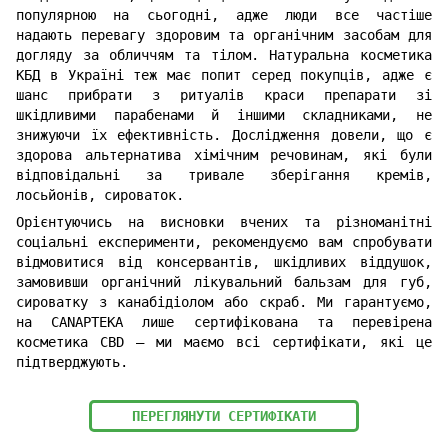
популярною на сьогодні, адже люди все частіше
надають перевагу здоровим та органічним засобам для
догляду за обличчям та тілом. Натуральна косметика
КБД в Україні теж має попит серед покупців, адже є
шанс прибрати з ритуалів краси препарати зі
шкідливими парабенами й іншими складниками, не
знижуючи їх ефективність. Дослідження довели, що є
здорова альтернатива хімічним речовинам, які були
відповідальні за тривале зберігання кремів,
лосьйонів, сироваток.
Орієнтуючись на висновки вчених та різноманітні
соціальні експерименти, рекомендуємо вам спробувати
відмовитися від консервантів, шкідливих віддушок,
замовивши органічний лікувальний бальзам для губ,
сироватку з канабідіолом або скраб. Ми гарантуємо,
на CANAPTEKA лише сертифікована та перевірена
косметика CBD — ми маємо всі сертифікати, які це
підтверджують.
ПЕРЕГЛЯНУТИ СЕРТИФІКАТИ