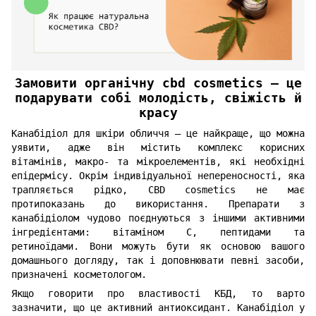
Замовити органічну cbd cosmetics — це
подарувати собі молодість, свіжість й
красу
Канабідіол для шкіри обличчя — це найкраще, що можна
уявити, адже він містить комплекс корисних
вітамінів, макро- та мікроелементів, які необхідні
епідермісу. Окрім індивідуальної непереносності, яка
трапляється рідко, CBD cosmetics не має
протипоказань до використання. Препарати з
канабідіолом чудово поєднуються з іншими активними
інгредієнтами: вітаміном С, пептидами та
ретиноїдами. Вони можуть бути як основою вашого
домашнього догляду, так і доповнювати певні засоби,
призначені косметологом.
Якщо говорити про властивості КБД, то варто
зазначити, що це активний антиоксидант. Канабідіол у