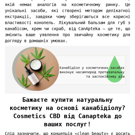
якій немає аналогів на косметичному ринку. Це
унікальні засоби, які створені методом делікатної
екстракції, завдяки чому зберігаються все корисні
властивості конопель. Лікувальний бальзам для губ з
канабісом, крем чи скраб, від CanApteka — це те, що
змінить ваше уявлення про звичайну косметику для
догляду в домашніх умовах.
Бажаєте купити натуральну
косметику на основі канабідіолу?
Cosmetics CBD від Canapteka до
ваших послуг!
Слід зазначити, що концепція «clean beauty» є досить