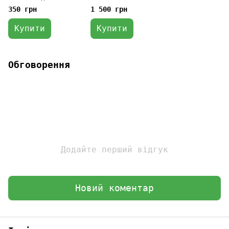
mg CBD)
канабідіолом (900
350 грн
1 500 грн
mg CBD)
Купити
Купити
Обговорення
Додайте перший відгук
Новий коментар