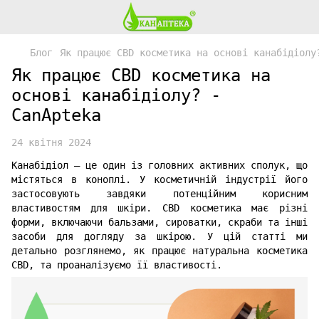
Блог
Як працює CBD косметика на основі канабідіолу
Як працює CBD косметика на
основі канабідіолу? -
CanApteka
24 квітня 2024
Канабідіол — це один із головних активних сполук, що
містяться в коноплі. У косметичній індустрії його
застосовують завдяки потенційним корисним
властивостям для шкіри. CBD косметика має різні
форми, включаючи бальзами, сироватки, скраби та інші
засоби для догляду за шкірою. У цій статті ми
детально розглянемо, як працює натуральна косметика
CBD, та проаналізуємо її властивості.