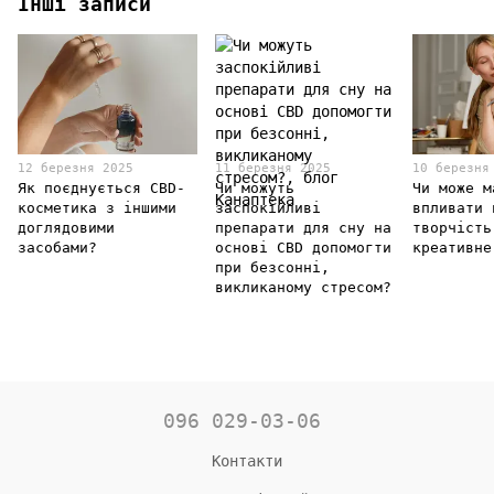
Інші записи
12 березня 2025
11 березня 2025
10 березня
Як поєднується CBD-
Чи можуть
Чи може м
косметика з іншими
заспокійливі
впливати 
доглядовими
препарати для сну на
творчість
засобами?
основі CBD допомогти
креативне
при безсонні,
викликаному стресом?
096 029-03-06
Контакти