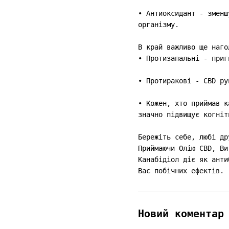
• Антиоксидант - зменш
організму.
В край важливо ще наго
• Протизапальні - приг
• Протиракові - CBD ру
• Кожен, хто приймав к
значно підвищує когніт
Бережіть себе, любі др
Приймаючи Олію CBD, Ви
Канабідіол діє як анти
Вас побічних ефектів.
Новий коментар