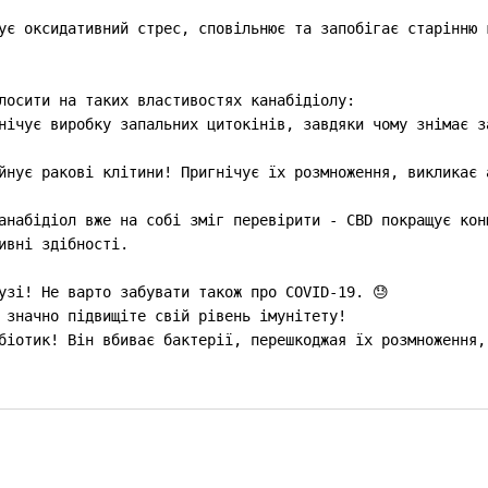
ує оксидативний стрес, сповільнює та запобігає старінню 
лосити на таких властивостях канабідіолу:
нічує виробку запальних цитокінів, завдяки чому знімає з
йнує ракові клітини! Пригнічує їх розмноження‚ викликає 
анабідіол вже на собі зміг перевірити - CBD покращує кон
ивні здібності.
узі! Не варто забувати також про COVID-19. 😓
 значно підвищіте свій рівень імунітету!
біотик! Він вбиває бактерії, перешкоджая їх розмноження,