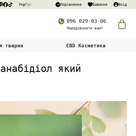
Порівняння
Укр
Рус
Бажання
Вхід
096 029-03-06
Передзвонити вам?
я тварин
CBD Косметика
канабідіол який