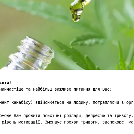
єнти!
найчастіше та найбільш важливе питання для Вас:
нент канабісу) здійснюється на людину, потрапляючи в орг
оможе Вам прожити психічні розлади, депресію та тривогу.
 рівень мотивації. Зменшує прояви тривоги, заспокоює, ма