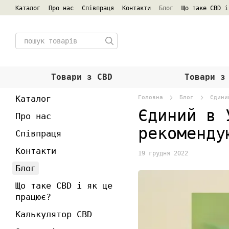
Перейти к основному контенту
Каталог
Про нас
Співпраця
Контакти
Блог
Що таке CBD і
Товари з СBD
Товари з
Каталог
Головна
Блог
Єдини
Єдиний в 
Про нас
рекоменду
Співпраця
Контакти
19 грудня 2022
Блог
Що таке CBD і як це
працює?
Калькулятор CBD