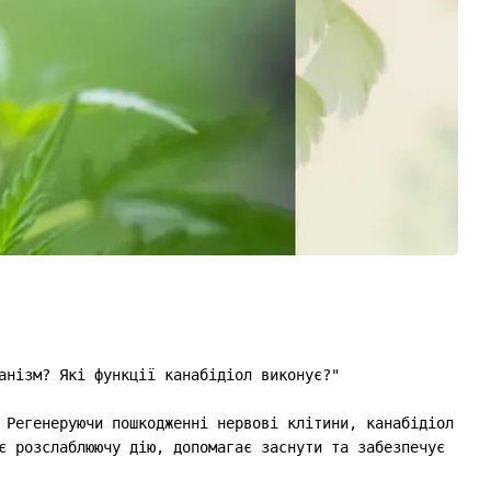
анізм? Які функції канабідіол виконує?"
 Регенеруючи пошкодженні нервові клітини, канабідіол
є розслаблюючу дію, допомагає заснути та забезпечує