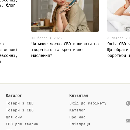
10 березня 2025
8 лютого 20
иві
Чи може масло CBD впливати на
Олія CBD 
а основі
творчість та креативне
Що обрати
езсонні,
мислення?
боротьби 
?
Каталог
Клієнтам
Товари з СBD
Вхід до кабінету
Товари з CBG
Каталог
Для сну
Про нас
CBD для тварин
Співпраця