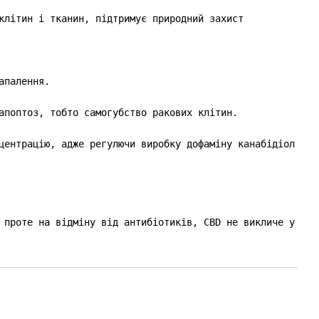
клітин і тканин, підтримує природний захист
апалення.
апоптоз, тобто самогубство ракових клітин.
центрацію, адже регулючи виробку дофаміну канабідіол
 проте на відміну від антибіотиків, CBD не викличе у