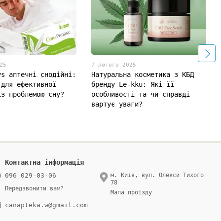
25
7 лютого 2025
vs аптечні снодійні:
Натуральна косметика з КБД
 для ефективної
бренду Le-kku: Які її
із проблемою сну?
особливості та чи справді
вартує уваги?
Контактна інформація
096 029-03-06
м. Київ, вул. Олекси Тихого
78
Передзвонити вам?
Мапа проїзду
canapteka.w@gmail.com