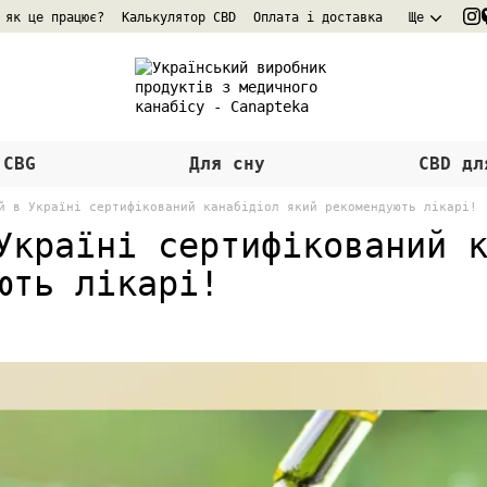
 як це працює?
Калькулятор CBD
Оплата і доставка
Ще
 CBG
Для сну
CBD дл
й в Україні сертифікований канабідіол який рекомендують лікарі!
Україні сертифікований 
ють лікарі!