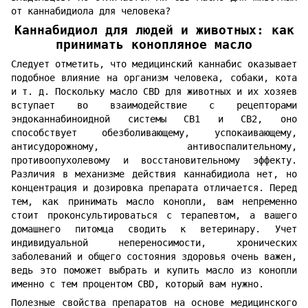
от каннабидиола для человека?
Каннабидиол для людей и животных: как
принимать конопляное масло
Следует отметить, что медицинский каннабис оказывает
подобное влияние на организм человека, собаки, кота
и т. д. Поскольку масло CBD для животных и их хозяев
вступает во взаимодействие с рецепторами
эндоканнабиноидной системы CB1 и CB2, оно
способствует обезболивающему, успокаивающему,
антисудорожному, антивоспалительному,
противоопухолевому и восстановительному эффекту.
Различия в механизме действия каннабидиола нет, но
концентрация и дозировка препарата отличается. Перед
тем, как принимать масло конопли, вам непременно
стоит проконсультироваться с терапевтом, а вашего
домашнего питомца сводить к ветеринару. Учет
индивидуальной непереносимости, хронических
заболеваний и общего состояния здоровья очень важен,
ведь это поможет выбрать и купить масло из конопли
именно с тем процентом CBD, который вам нужно.
Полезные свойства препаратов на основе медицинского