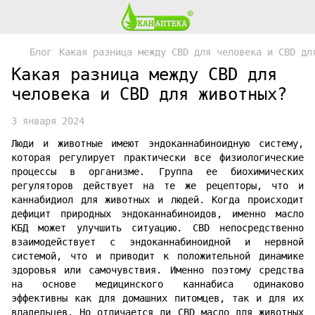
Блог
Какая разница между CBD для человека и CBD дл
Какая разница между CBD для
человека и CBD для животных?
3 января 2024
Люди и животные имеют эндоканнабиноидную систему,
которая регулирует практически все физиологические
процессы в организме. Группа ее биохимических
регуляторов действует на те же рецепторы, что и
каннабидиол для животных и людей. Когда происходит
дефицит природных эндоканнабиноидов, именно масло
КБД может улучшить ситуацию. CBD непосредственно
взаимодействует с эндоканнабиноидной и нервной
системой, что и приводит к положительной динамике
здоровья или самочувствия. Именно поэтому средства
на основе медицинского каннабиса одинаково
эффективны как для домашних питомцев, так и для их
владельцев. Но отличается ли CBD масло для животных