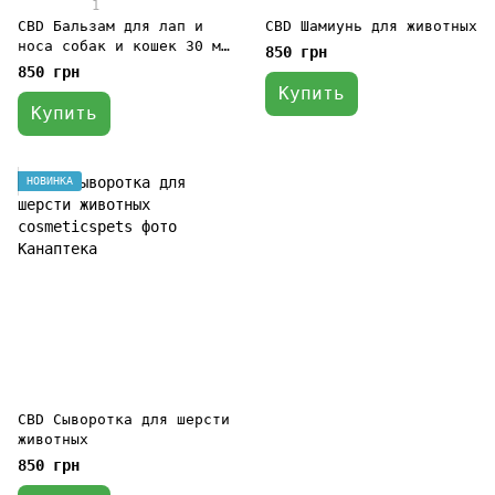
1
CBD Бальзам для лап и
СBD Шамиунь для животных
носа собак и кошек 30 мл
850 грн
| Canapteka
850 грн
Купить
Купить
НОВИНКА
CBD Сыворотка для шерсти
животных
850 грн