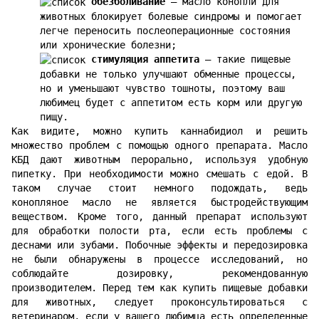
обезболивание
— масло конопли для
животных блокирует болевые синдромы и помогает
легче переносить послеоперационные состояния
или хронические болезни;
стимуляция аппетита
— такие пищевые
добавки не только улучшают обменные процессы,
но и уменьшают чувство тошноты, поэтому ваш
любимец будет с аппетитом есть корм или другую
пищу.
Как видите, можно купить каннабидиол и решить
множество проблем с помощью одного препарата. Масло
КБД дают животным перорально, используя удобную
пипетку. При необходимости можно смешать с едой. В
таком случае стоит немного подождать, ведь
конопляное масло не является быстродействующим
веществом. Кроме того, данный препарат используют
для обработки полости рта, если есть проблемы с
деснами или зубами. Побочные эффекты и передозировка
не были обнаружены в процессе исследований, но
соблюдайте дозировку, рекомендованную
производителем. Перед тем как купить пищевые добавки
для животных, следует проконсультироваться с
ветеринаром, если у вашего любимца есть определенные