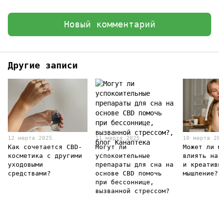
Новый комментарий
Другие записи
12 марта 2025
11 марта 2025
10 марта 2
Как сочетается CBD-
Могут ли
Может ли 
косметика с другими
успокоительные
влиять на
уходовыми
препараты для сна на
и креатив
средствами?
основе CBD помочь
мышление?
при бессоннице,
вызванной стрессом?