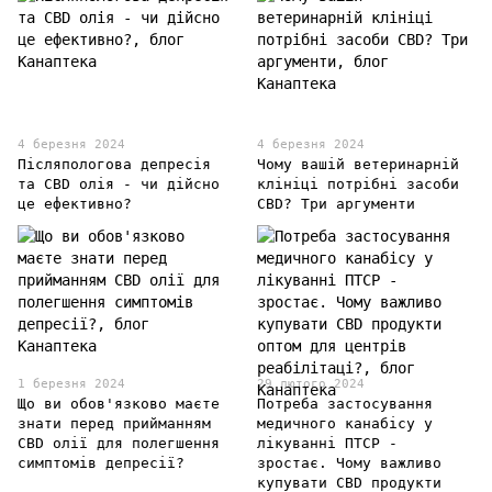
4 березня 2024
4 березня 2024
Післяпологова депресія
Чому вашій ветеринарній
та CBD олія - чи дійсно
клініці потрібні засоби
це ефективно?
CBD? Три аргументи
1 березня 2024
29 лютого 2024
Що ви обов'язково маєте
Потреба застосування
знати перед прийманням
медичного канабісу у
CBD олії для полегшення
лікуванні ПТСР -
симптомів депресії?
зростає. Чому важливо
купувати СBD продукти