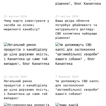
23 квітня 2024
23 квітня 2024
Чому варто інвестувати у
Ваша шкіра обличчя
засоби на основі
потребує дбайливого та
медичного канабісу?
натурального догляду:
CBD косметика найкраще
рішення!
22 квітня 2024
7 березня 2024
Легальний ринок
Чи допоможуть CBD каплі
продуктів з канабідіолу
для заспокоєння
де ціна дорівнює якість,
"автомобільної хвороби"
і Канаптека це саме той
вашого собаки?
випадок!