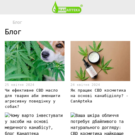
Блог
Блог
25 квітня 2024
24 квітня 2024
Чи ефективне CBD масло
Як працює CBD косметика
для тварин аби зменшити
на основі канабідіолу? -
агресивну поведінку у
CanApteka
собак?