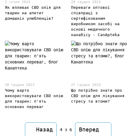
2 січня 2024
28 грудня 2023
Як впливає CBD олія для
Переваги оптової
тварин на апетит
співпраці з
домашніх улюбленців?
сертифікованим
виробником засобі на
основі медичного
канабісу - CаnApteka
28 грудня 2023
27 грудня 2023
Чому варто
Що потрібно знати про
використовувати CBD олію
CBD олію для лікування
для тварин: п'ять
стресу та втоми?
основних переваг
Назад
Вперед
4
з 6