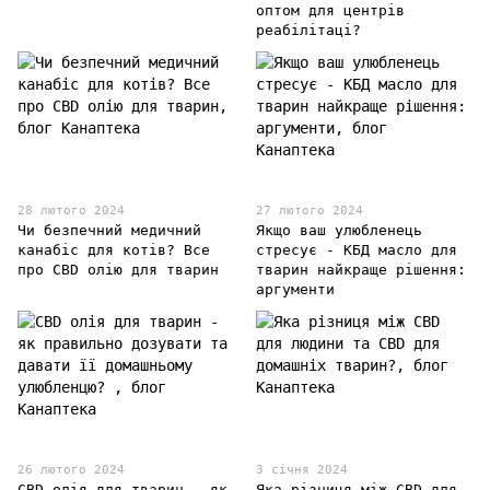
оптом для центрів
реабілітаці?
28 лютого 2024
27 лютого 2024
Чи безпечний медичний
Якщо ваш улюбленець
канабіс для котів? Все
стресує - КБД масло для
про CBD олію для тварин
тварин найкраще рішення:
аргументи
26 лютого 2024
3 січня 2024
CBD олія для тварин - як
Яка різниця між CBD для